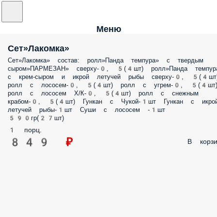
Меню
Сет»Лакомка»
Сет»Лакомка» состав: ролл»Панда темпура» с твердым
сыром»ПАРМЕЗАН» сверху-0, 5(4шт) ролл»Панда темпур
с крем-сыром и икрой летучей рыбы сверху-0, 5(4шт
ролл с лососем-0, 5(4шт) ролл с угрем-0, 5(4шт
ролл с лососем Х/К-0, 5(4шт) ролл с снежным
крабом-0, 5(4шт) Гункан с Чукой-1шт Гункан с икро
летучей рыбы-1шт Суши с лососем -1шт
590гр(27шт)
1 порц.
849 ₽
В корзи