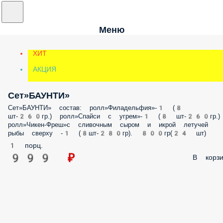
Меню
ХИТ
АКЦИЯ
Сет»БАУНТИ»
Сет»БАУНТИ» состав: ролл»Филадельфия»-1 (8
шт-260гр.) ролл»Спайси с угрем»-1 (8 шт-260гр.)
ролл»Чикен-Фреш»с сливочным сыром и икрой летучей
рыбы сверху -1 (8шт-280гр). 800гр(24 шт)
1 порц.
999 ₽
В корзи