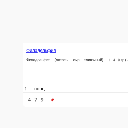
Филадельфия (лосось, сыр сливочный) 140гр.(4шт.) - 385 руб. 28
1 порц.
479 ₽
В корзину
Филадельфия оригинальная
Филадельфия оригинальная (лосось, угорь, авокадо, сыр сливочны