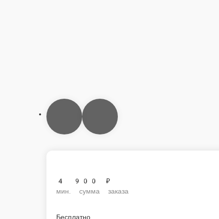
4 900 ₽
мин. сумма заказа
Бесплатно
стоим. доставки
Мы рекомендуем
Популярное
Сэндвичи
Супы
Десерт
ВОК (китай
роллы
Суши и Гунканы
Соусы
Напитки