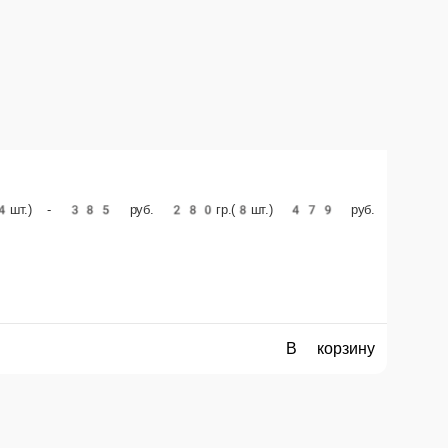
0гр.(8шт.) 479 руб.
й, кунжут, соус «Унаги») 140гр.(4шт.) - 400 руб. 280гр.(8шт.) - 