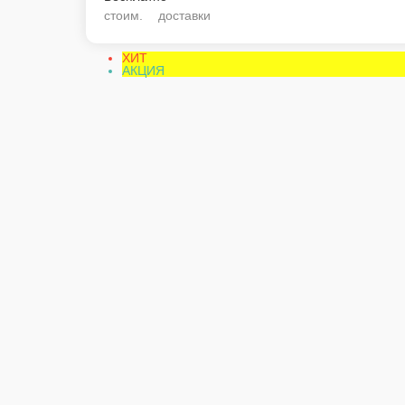
ХИТ
АКЦИЯ
Филадельфия